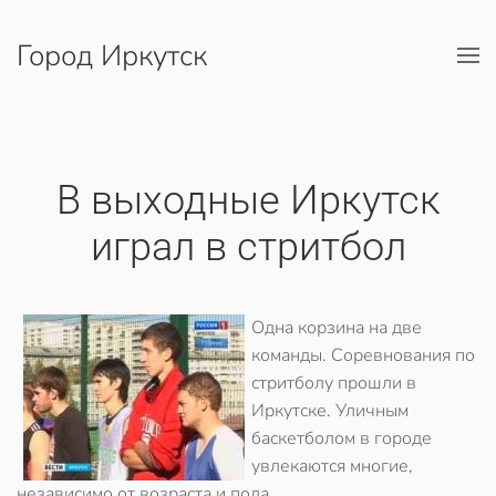
Город Иркутск
Перейти к содержимому
В выходные Иркутск
играл в стритбол
Одна корзина на две
команды. Соревнования по
стритболу прошли в
Иркутске. Уличным
баскетболом в городе
увлекаются многие,
независимо от возраста и пола...