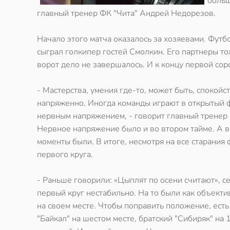
больш
главный тренер ФК "Чита" Андрей Недорезов.
Начало этого матча оказалось за хозяевами. Футб
сыграл голкипер гостей Смолкин. Его партнеры то
ворот дело не завершалось. И к концу первой сор
- Мастерства, умения где-то, может быть, спокойс
напряженно. Иногда команды играют в открытый фу
нервным напряжением, - говорит главный тренер
Нервное напряжение было и во втором тайме. А во
моменты были. В итоге, несмотря на все старания 
первого круга.
- Раньше говорили: «Цыплят по осени считают», с
первый круг нестабильно. На то были как объекти
на своем месте. Чтобы поправить положение, есть
"Байкал" на шестом месте, братский "Сибиряк" на 