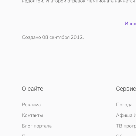
недолгой. И второй отрезок Чемпионата начнется 
Инфо
Создано
08 сентября 2012
.
О сайте
Серви
Реклама
Погода
Контакты
Афиша И
Блог портала
ТВ прог