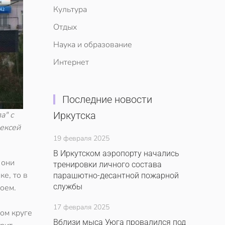
Культура
Отдых
Наука и образование
Интернет
Последние новости
а" с
Иркутска
лексей
19 февраля 2025
В Иркутском аэропорту начались
 они
тренировки личного состава
ке, то в
парашютно-десантной пожарной
службы
оем.
17 февраля 2025
ром круге
Вблизи мыса Уюга провалился под