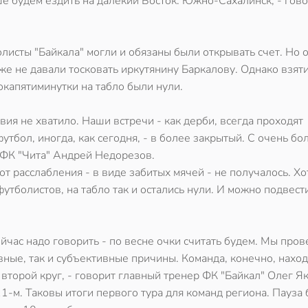
е будем ездить на далекий Восток. Южно-Сахалинск, - гов
олисты "Байкала" могли и обязаны были открывать счет. Но 
же не давали тосковать иркутянину Баркалову. Однако взят
окапятиминутки на табло были нули.
твия не хватило. Наши встречи - как дерби, всегда проходят
тбол, иногда, как сегодня, - в более закрытый. С очень б
 ФК "Чита" Андрей Недорезов.
т расслабления - в виде забитых мячей - не получалось. Хо
футболистов, на табло так и остались нули. И можно подвест
ейчас надо говорить - по весне очки считать будем. Мы пров
вные, так и субъективные причины. Команда, конечно, наход
 второй круг, - говорит главный тренер ФК "Байкал" Олег Я
11-м. Таковы итоги первого тура для команд региона. Пауза 