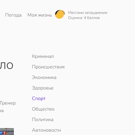
Местами затруднения
Погода
Моя жизнь
Оценка: 4 баллов
Криминал
бло
Происшествия
Экономика
Здоровье
Спорт
 Тренер
Общество
на
Политика
Автоновости