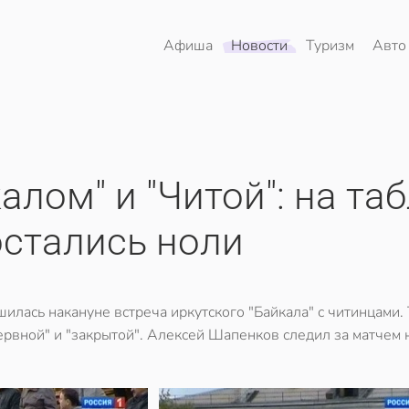
Афиша
Новости
Туризм
Авто
лом" и "Читой": на та
остались ноли
илась накануне встреча иркутского "Байкала" с читинцами.
нервной" и "закрытой". Алексей Шапенков следил за матчем 