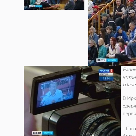
Равны
читин
Шапен
В Ирк
одерж
перво
- Плю