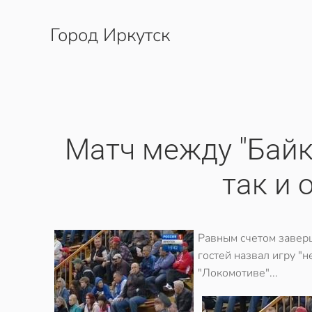
Город Иркутск
Перейти к содержимому
Матч между "Байка
так и 
Равным счетом заверш
гостей назвал игру "
"Локомотиве"...