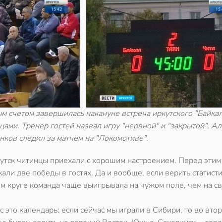
м счетом завершилась накануне встреча иркутского "Байкал
цами. Тренер гостей назвал игру "нервной" и "закрытой". А
ков следил за матчем на "Локомотиве".
утск читинцы приехали с хорошим настроением. Перед этим
али две победы в гостях. Да и вообще, если верить статисти
м круге команда чаще выигрывала на чужом поле, чем на св
с это календарь: если сейчас мы играли в Сибири, то во вто