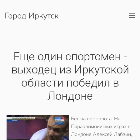
Город Иркутск
Перейти к содержимому
Еще один спортсмен -
выходец из Иркутской
области победил в
Лондоне
Бег на вес золота. На
Параолимпийских играх в
Лондоне Алексей Лабзин,