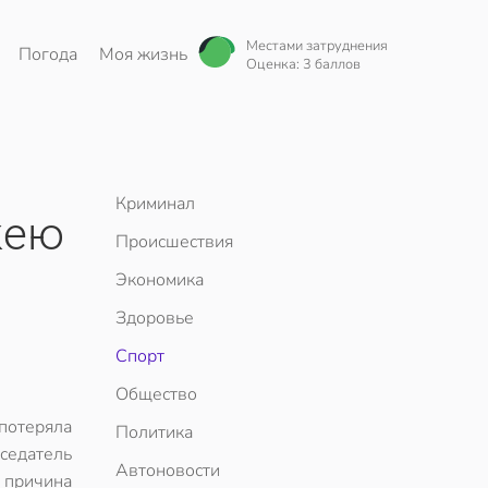
Местами затруднения
Погода
Моя жизнь
Оценка: 3 баллов
Криминал
кею
Происшествия
Экономика
Здоровье
Спорт
Общество
потеряла
Политика
седатель
Автоновости
 причина