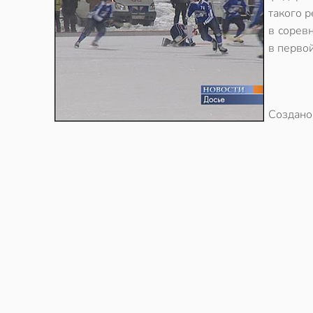
такого р
в сорев
в первой
Создан