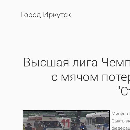
Город Иркутск
Перейти к содержимому
Высшая лига Чемп
с мячом пот
"С
Минус о
Сыктыв
федерац