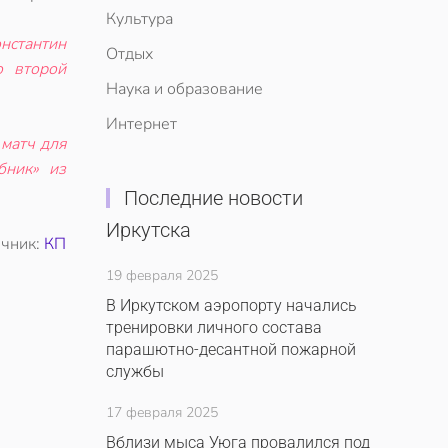
Культура
нстантин
Отдых
о второй
Наука и образование
Интернет
матч для
бник» из
Последние новости
Иркутска
очник:
КП
19 февраля 2025
В Иркутском аэропорту начались
тренировки личного состава
парашютно-десантной пожарной
службы
17 февраля 2025
Вблизи мыса Уюга провалился под