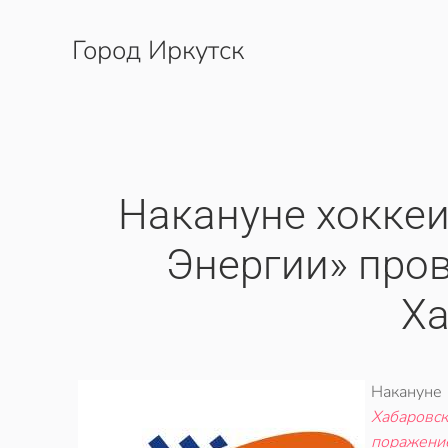
Город Иркутск
Перейти к содержимому
Накануне хоккеи
Энергии» про
Ха
Наканун
Хабаровс
поражени