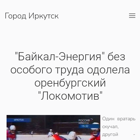
Город Иркутск
Перейти к содержимому
"Байкал-Энергия" без
особого труда одолела
оренбургский
"Локомотив"
Один вратарь
скучал,
другой -