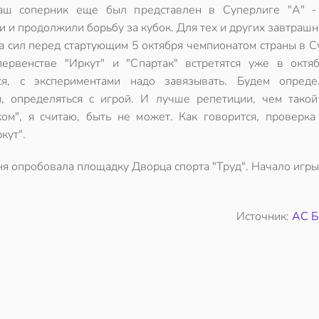
аш соперник еще был представлен в Суперлиге "А" -
 и продолжили борьбу за кубок. Для тех и других завтрашн
а сил перед стартующим 5 октября чемпионатом страны в С
первенстве "Иркут" и "Спартак" встретятся уже в октяб
ся, с экспериментами надо завязывать. Будем опреде
м, определяться с игрой. И лучше репетиции, чем такой
ком", я считаю, быть не может. Как говорится, проверка 
кут".
ня опробовала площадку Дворца спорта "Труд". Начало игры
Источник:
АС Б