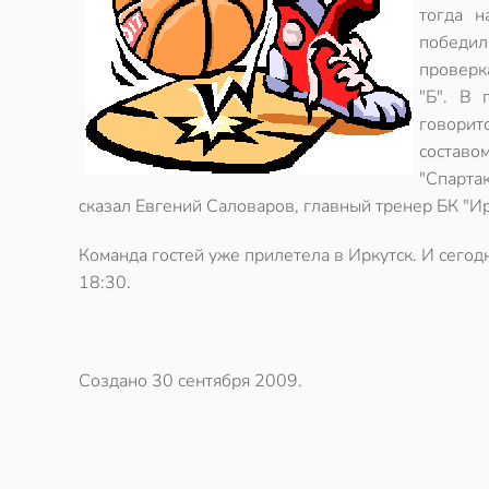
тогда н
победили
проверк
"Б". В 
говорит
составо
"Спарта
сказал Евгений Саловаров, главный тренер БК "Ир
Команда гостей уже прилетела в Иркутск. И сегод
18:30.
Создано
30 сентября 2009
.