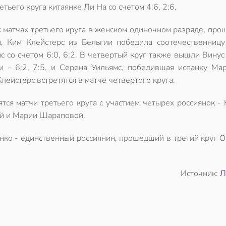
етьего круга китаянке Ли На со счетом 4:6, 2:6.
х матчах третьего круга в женском одиночном разряде, пр
я, Ким Клейстерс из Бельгии победила соотечественницу
с со счетом 6:0, 6:2. В четвертый круг также вышли Винус
 - 6:2, 7:5, и Серена Уильямс, победившая испанку Ма
Клейстерс встретятся в матче четвертого круга.
ятся матчи третьего круга с участием четырех россиянок 
й и
Марии Шараповой
.
нко - единственный россиянин, прошедший в третий круг 
Источник:
Л