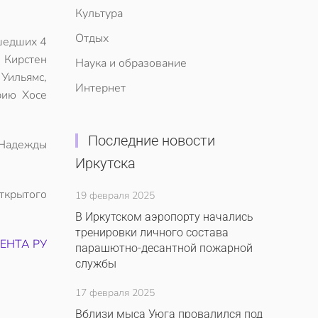
Культура
Отдых
ошедших 4
 Кирстен
Наука и образование
 Уильямс,
Интернет
рию Хосе
Последние новости
- Надежды
Иркутска
Открытого
19 февраля 2025
В Иркутском аэропорту начались
тренировки личного состава
ЕНТА РУ
парашютно-десантной пожарной
службы
17 февраля 2025
Вблизи мыса Уюга провалился под