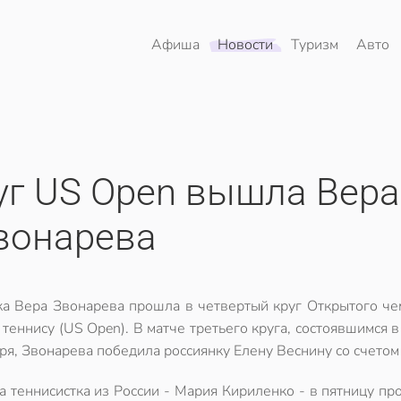
Афиша
Новости
Туризм
Авто
уг US Open вышла Вера
вонарева
ка Вера Звонарева прошла в четвертый круг Открытого че
еннису (US Open). В матче третьего круга, состоявшимся в
ря, Звонарева победила россиянку Елену Веснину со счетом 6
а теннисистка из России - Мария Кириленко - в пятницу пр