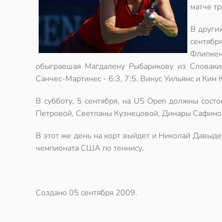
матче тр
В други
сентябр
Флипкен
обыгравшая Магдалену Рыбарикову из Словакии
Санчес-Мартинес - 6:3, 7:5. Винус Уильямс и Ким 
В субботу, 5 сентября, на US Open должны состо
Петровой, Светланы Кузнецовой, Динары Сафино
В этот же день на корт выйдет и Николай Давыде
чемпионата США по теннису.
Создано
05 сентября 2009
.