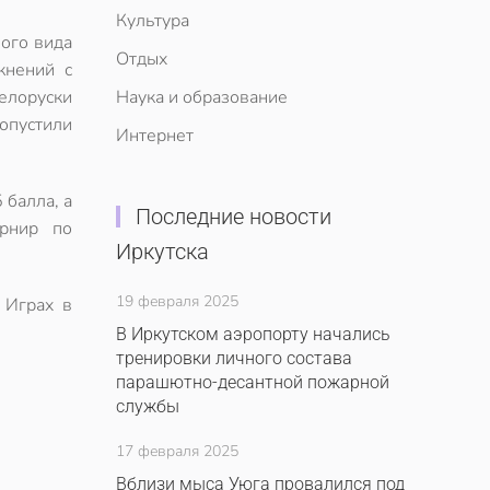
Культура
вого вида
Отдых
жнений с
елоруски
Наука и образование
опустили
Интернет
 балла, а
Последние новости
урнир по
Иркутска
19 февраля 2025
 Играх в
В Иркутском аэропорту начались
тренировки личного состава
парашютно-десантной пожарной
службы
17 февраля 2025
Вблизи мыса Уюга провалился под