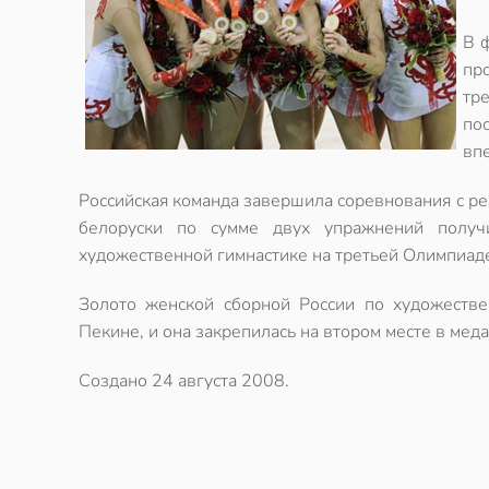
В 
пр
тр
по
впе
Российская команда завершила соревнования с рез
белоруски по сумме двух упражнений получ
художественной гимнастике на третьей Олимпиад
Золото женской сборной России по художестве
Пекине, и она закрепилась на втором месте в мед
Создано
24 августа 2008
.