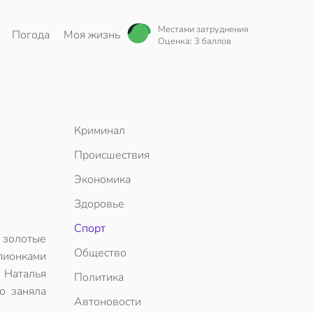
Местами затруднения
Погода
Моя жизнь
Оценка: 3 баллов
Криминал
Происшествия
Экономика
Здоровье
Спорт
 золотые
Общество
пионками
 Наталья
Политика
о заняла
Автоновости