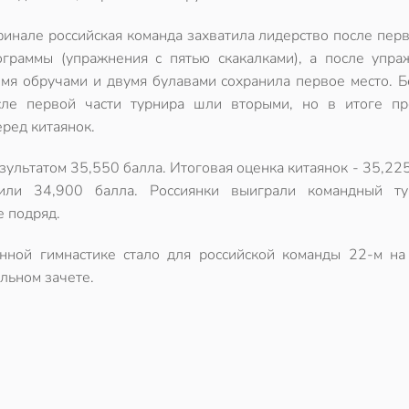
финале российская команда захватила лидерство после пер
ограммы (упражнения с пятью скакалками), а после упра
емя обручами и двумя булавами сохранила первое место. Б
сле первой части турнира шли вторыми, но в итоге пр
ред китаянок.
ультатом 35,550 балла. Итоговая оценка китаянок - 35,225
или 34,900 балла. Россиянки выиграли командный т
е подряд.
нной гимнастике стало для российской команды 22-м на
альном зачете.