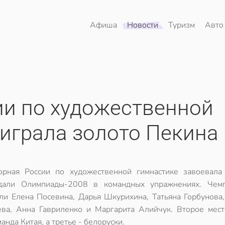
Афиша
Новости
Туризм
Авто
ии по художественной
играла золото Пекина
орная России по художественной гимнастике завоевала
дали Олимпиады-2008 в командных упражнениях. Чем
али Елена Посевина, Дарья Шкурихина, Татьяна Горбунова,
ева, Анна Гавриленко и Маргарита Алийчук. Второе мест
анда Китая, а третье - белоруски.