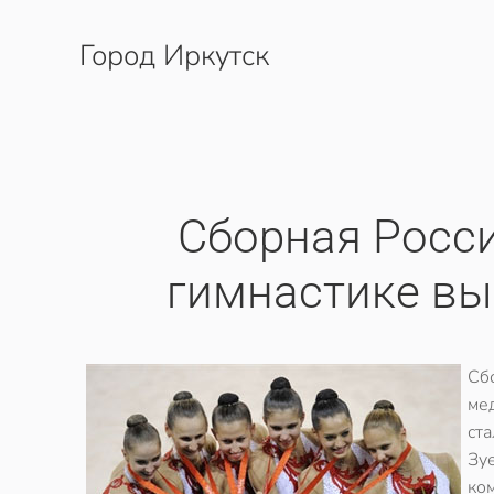
Город Иркутск
Перейти к содержимому
Сборная Росс
гимнастике вы
Сб
ме
ст
Зу
ком