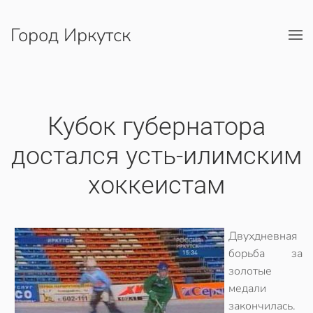
Город Иркутск
Перейти к содержимому
Кубок губернатора
достался усть-илимским
хоккеистам
Двухдневная
борьба за
золотые
медали
закончилась.