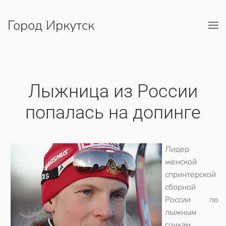
Город Иркутск
Перейти к содержимому
Лыжница из России
попалась на допинге
Лидер
женской
спринтерской
сборной
России по
лыжным
гонкам