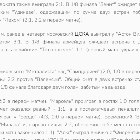
воката также выиграли 2:1. В 1/8 финала "Зенит" ожидает 
ским "Удинезе", одержавшим по сумме двух встреч по
 "Лехом" (2:1, 2:2 в первом матче).
м, ранее в четверг московский
ЦСКА
выиграл у "Астон Ви
етом 3:1. В 1/8 финала армейцев ожидает встреча с 
ч с английским "Тоттенхэмом" 1:1 (первый матч украинс
ьковского "Металлиста" над "Сампдорией" (2:0, 1:0 в перво
ьи 2:2 против "Валенсии". Общий счет в двух встречах ст
1/8 финала благодаря двум голам, забитым на выезде.
2:2 в первом матче). "Марсель" проиграл в гостях 1:0 гол
счет оказался равный - 1:1, а в послематчевых пенальти
грал у "Бордо" (4:3, 0:0 в первом матче). Бременский "
 "Милана" и, вырвав ничью 2:2, обеспечил себе место в 
й матч закончился 1:1). "Аякс" сыграл вничью с "Фиорентин