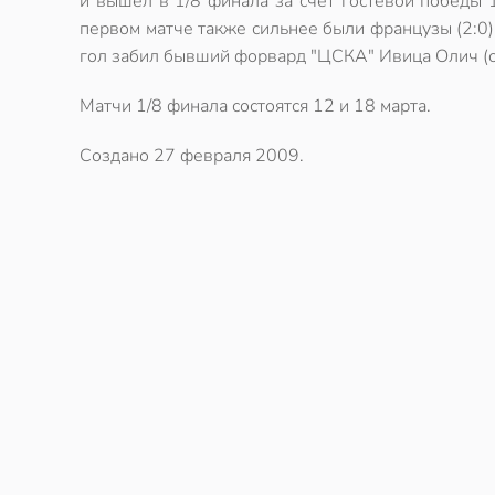
и вышел в 1/8 финала за счет гостевой победы 1
первом матче также сильнее были французы (2:0)
гол забил бывший форвард "ЦСКА" Ивица Олич (об
Матчи 1/8 финала состоятся 12 и 18 марта.
Создано
27 февраля 2009
.