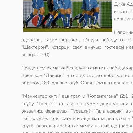
Дика Ад
итальян
польским
Напомни
одержав, таким образом, общую победу со сч
"Шахтером", который свел вничью гостевой мат
выиграл 2:0).
Среди других матчей следует отметить победу хар
Киевское "Динамо" в гостях смогло добиться нич
образом, 3:3, однако клуб Юрия Семина прошел в 
"Манчестер сити" выиграл у "Копенгагена" (2:1, 
клубу "Твенте", однако по сумме двух матчей 
оказались французы. Турецкий "Галатасарай" выи
гостях сумел отыграть в конце матча два мяча у
круге, благодаря забитым мячам на выезде (первы