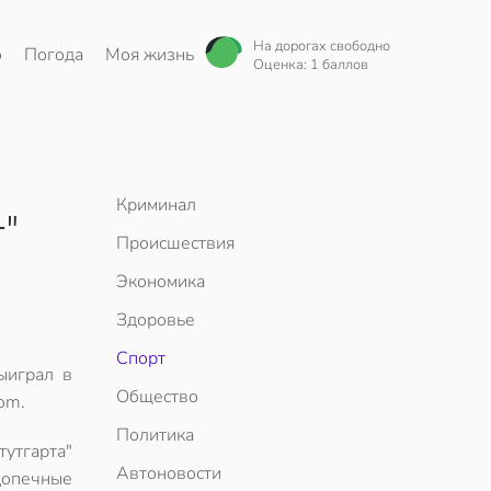
На дорогах свободно
о
Погода
Моя жизнь
Оценка: 1 баллов
Криминал
"
Происшествия
Экономика
Здоровье
Спорт
ыиграл в
Общество
om.
Политика
утгарта"
Автоновости
допечные