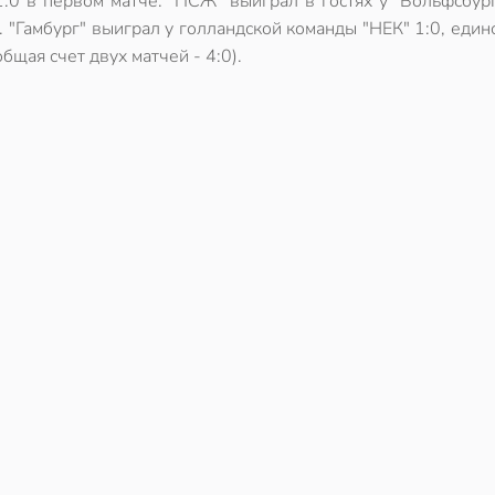
:0 в первом матче. "ПСЖ" выиграл в гостях у "Вольфсбург
. "Гамбург" выиграл у голландской команды "НЕК" 1:0, еди
щая счет двух матчей - 4:0).