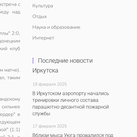
встреча с
Культура
беду над
Отдых
Наука и образование
ллы" 2:0,
Интернет
донецким
кий клуб
Последние новости
м матче).
Иркутска
ал, таким
19 февраля 2025
В Иркутском аэропорту начались
ландскому
тренировки личного состава
 сильнее
парашютно-десантной пожарной
службы
Вердер" в
следующем
17 февраля 2025
ой" (1:1)
Вблизи мыса Уюга провалился под