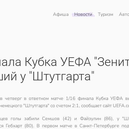
Афиша
Новости
Туризм
Авт
ала Кубка УЕФА "Зенит
ий у "Штутгарта"
 в четверг в ответном матче 1/16 финала Кубка УЕФА в
 немецкого "Штутгарта" со счетом 2:1, сообщает сайт UEFA.c
цев голы забили Семшов (42) и Файзулин (86), у "Шт
ся Гебхарт (80). В первом матче в Санкт-Петербурге по