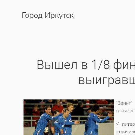
Город Иркутск
Перейти к содержимому
Вышел в 1/8 фин
выигравш
"Зенит"
гостях у
У питер
отличил