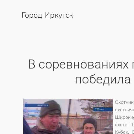
Город Иркутск
Перейти к содержимому
В соревнованиях 
победила
Охотник
охотничь
Широкие
охоте. 
Кубок. 