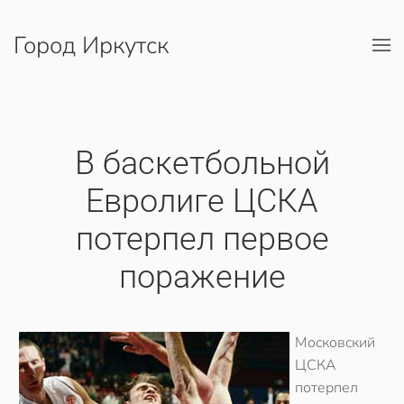
Город Иркутск
Перейти к содержимому
В баскетбольной
Евролиге ЦСКА
потерпел первое
поражение
Московский
ЦСКА
потерпел