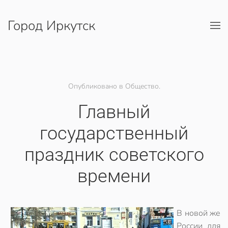
Город Иркутск
Перейти к содержимому
Опубликовано в Общество.
Главный
государственный
праздник советского
времени
В новой же
России для