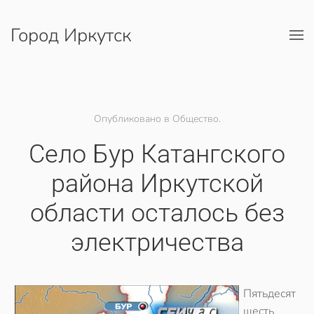
Город Иркутск
Перейти к содержимому
Опубликовано в Общество.
Село Бур Катангского
района Иркутской
области осталось без
электричества
Пятьдесят
шесть