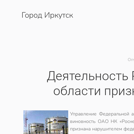
Город Иркутск
Перейти к содержимому
Оп
Деятельность 
области при
Управление Федеральной а
виновность ОАО НК «Росне
признана нарушителем феде