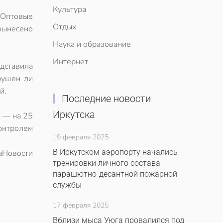
Культура
 Оптовые
Отдых
вынесено
Наука и образование
Интернет
едставила
рушен ли
й.
Последние новости
Иркутска
5 — на 25
контролем
19 февраля 2025
В Иркутском аэропорту начались
аНовости
тренировки личного состава
парашютно-десантной пожарной
службы
17 февраля 2025
Вблизи мыса Уюга провалился под