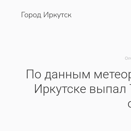
Город Иркутск
Перейти к содержимому
Оп
​По данным метеор
Иркутске выпал