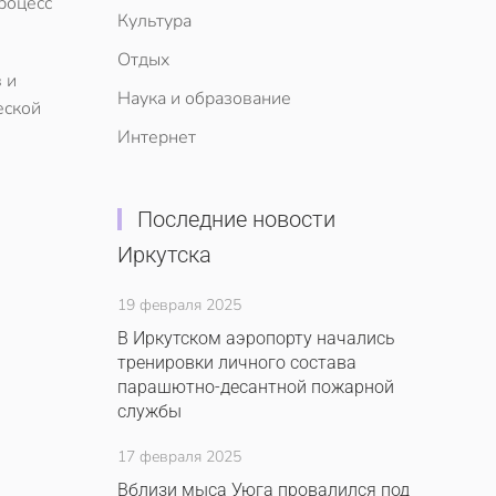
роцесс
Культура
Отдых
 и
Наука и образование
еской
Интернет
Последние новости
Иркутска
19 февраля 2025
В Иркутском аэропорту начались
тренировки личного состава
парашютно-десантной пожарной
службы
17 февраля 2025
Вблизи мыса Уюга провалился под