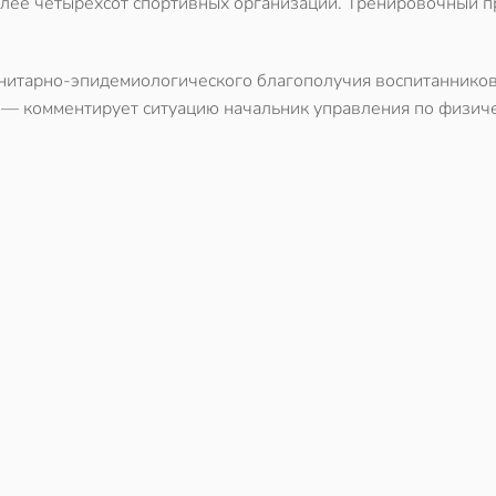
олее четырехсот спортивных организаций. Тренировочный п
нитарно-эпидемиологического благополучия воспитанников
 — комментирует ситуацию начальник управления по физич