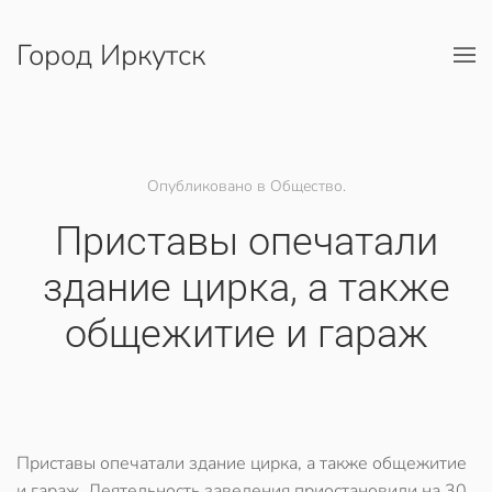
Город Иркутск
Перейти к содержимому
Опубликовано в Общество.
​Приставы опечатали
здание цирка, а также
общежитие и гараж
Приставы опечатали здание цирка, а также общежитие
и гараж. Деятельность заведения приостановили на 30