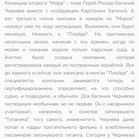
Командир второго "Мира" - тоже Герой России Евгений
Черняев вместе с ллойдовцем Карстеном Хагеной. А
вот третьего члена экипажа в каждом из "Миров"
назовут уже по ходу экспедиции. Возможно, они будут
меняться. Немного о "Ллойде". На протяжении
нескольких веков, начиная с тех времен, когда по
морям и океанам ходили только парусные суда, в
Англии была создана компания, которая
регистрировала каждый из построенных кораблей. Все
до единого и сейчас они записаны в книгах "Ллойда". А
специалисты компании занимаются теперь и
сертифицированием, определяют, на что способно
судно, и подводное, и обычное. Для Евгения Черняева
экспедиция необычная, но не первая. Он с напарником
участвовал, например, в осмотре затонувшего
"Титаника", того самого, знаменитого. Черняев даже
попал в кадры трогательного фильма о влюбленных
пассажирах затонувшего гиганта. Сегодня у Черняева