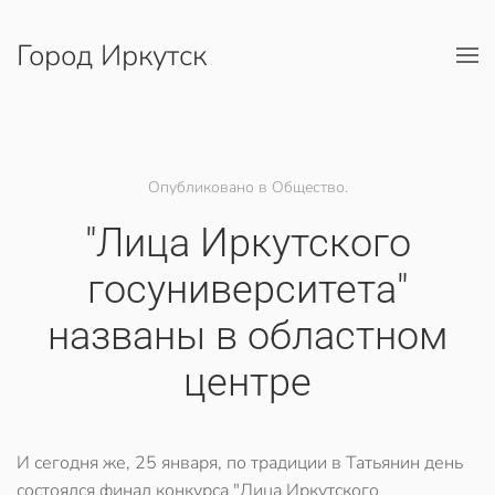
Город Иркутск
Перейти к содержимому
Опубликовано в Общество.
"Лица Иркутского
госуниверситета"
названы в областном
центре
И сегодня же, 25 января, по традиции в Татьянин день
состоялся финал конкурса "Лица Иркутского