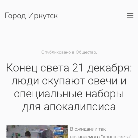
Город Иркутск
Перейти к содержимому
Опубликовано в Общество.
Конец света 21 декабря:
люди скупают свечи и
специальные наборы
для апокалипсиса
В ожидании так
называемого "конца света"