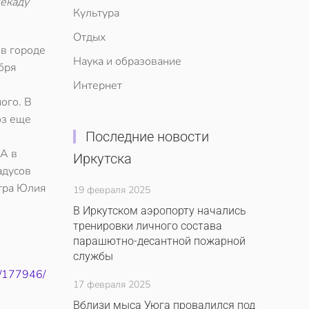
декаду
Культура
Отдых
 в городе
Наука и образование
бря
Интернет
ого. В
оз еще
Последние новости
 А в
Иркутска
адусов
нтра Юлия
19 февраля 2025
В Иркутском аэропорту начались
тренировки личного состава
парашютно-десантной пожарной
службы
3/177946/
17 февраля 2025
Вблизи мыса Уюга провалился под