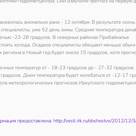
ноптики гидрометцентра. Они озвучили прогноз на первую 
ановилась аномально рано - 12 октября. В результате осень
 специалисты, уже 52 день зимы. Средняя температура дека
очью -23-28 градусов. В северных районах Прибайкалья
стоять холода. Осадков специалисты обещают меньше обычн
 региона в Новый год будет около 15 градусов, хотя прогн
чных температур от - 18-23 градусов до - 27-32 градусов.
градусов. Днем температура будет колебаться от -12-17 гр
отдела метеорологических прогнозов Иркутского гидрометце
мация предоставлена: http://vesti.irk.ru/obshestvo/2012/12/