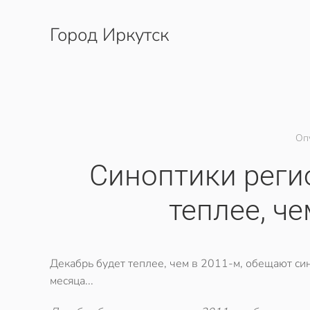
Город Иркутск
Перейти к содержимому
Оп
Синоптики реги
теплее, ч
Декабрь будет теплее, чем в 2011-м, обещают си
месяца...