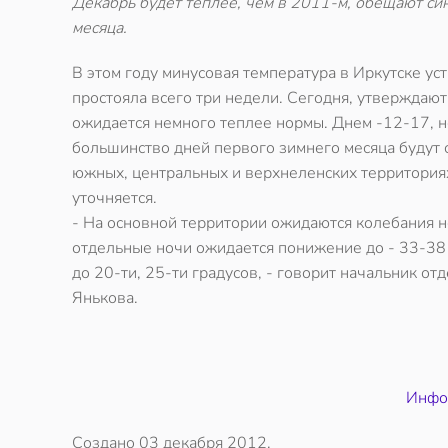
Декабрь будет теплее, чем в 2011-м, обещают си
месяца.
В этом году минусовая температура в Иркутске уст
простояла всего три недели. Сегодня, утверждают
ожидается немного теплее нормы. Днем -12-17, н
большинство дней первого зимнего месяца будут 
южных, центральных и верхнеленских территориях
уточняется.
- На основной территории ожидаются колебания но
отдельные ночи ожидается понижение до - 33-38 
до 20-ти, 25-ти градусов, - говорит начальник 
Янькова.
Инфор
Создано
03 декабря 2012
.