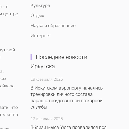
Культура
 - в
м центре
Отдых
Наука и образование
Интернет
кутской
Последние новости
и
Иркутска
э.
ьих
19 февраля 2025
айкала.
В Иркутском аэропорту начались
тренировки личного состава
парашютно-десантной пожарной
ать, что
службы
тельства
17 февраля 2025
Вблизи мыса Уюга провалился под