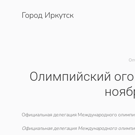
Город Иркутск
Перейти к содержимому
Оп
Олимпийский огон
нояб
Официальная делегация Международного олимпийс
Официальная делегация Международного олимпийс