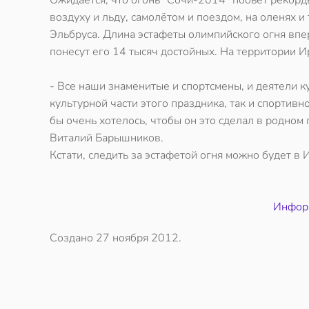
Ожидается, что огонь "Сочи-2014" побьёт рекорд
воздуху и льду, самолётом и поездом, на оленях
Эльбруса. Длина эстафеты олимпийского огня впе
понесут его 14 тысяч достойных. На территории И
- Все наши знаменитые и спортсмены, и деятели ку
культурной части этого праздника, так и спортивно
бы очень хотелось, чтобы он это сделал в родном 
Виталий Барышников.
Кстати, следить за эстафетой огня можно будет в
Информ
Создано
27 ноября 2012
.