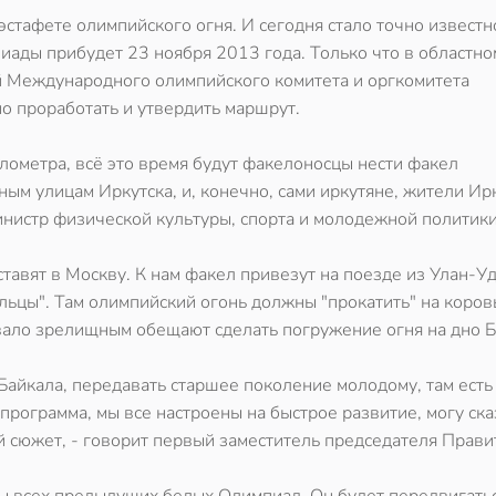
эстафете олимпийского огня. И сегодня стало точно известно
ады прибудет 23 ноября 2013 года. Только что в областно
 Международного олимпийского комитета и оргкомитета
о проработать и утвердить маршрут.
лометра, всё это время будут факелоносцы нести факел
ным улицам Иркутска, и, конечно, сами иркутяне, жители Ир
 министр физической культуры, спорта и молодежной политик
тавят в Москву. К нам факел привезут на поезде из Улан-Уд
льцы". Там олимпийский огонь должны "прокатить" на коров
вало зрелищным обещают сделать погружение огня на дно Б
Байкала, передавать старшее поколение молодому, там есть
программа, мы все настроены на быстрое развитие, могу сказ
й сюжет, - говорит первый заместитель председателя Прави