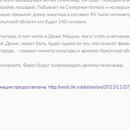
ы всех предыдущих белых Олимпиад. Он будет передвигать
 и тройке лошадей. Побывает на Северном полюсе и на верш
рвые превысит длину экватора и составит 65 тысяч километ
ркутской области это будут 240 человек.
льтуры, в том числе и Денис Мацуев, могут стать участника
й. Денис, может быть, будет одним из тех, кто понесёт факел
городе, - говорит министр культуры и архивов Иркутской об
 Интернете. Факел будут сопровождать десятки телекамер.
ация предоставлена: http://vesti.irk.ru/obshestvo/2012/11/2