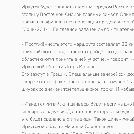
Иркутск будет тридцать шестым городом России в 
столицу Восточной Сибири главный символ Олимпи
побывала официальная делегация представителей
"Сочи-2014". Ее главной задачей было - тщательн
- Протяжённость этого маршрута составляет 32 ки
олимпийского огня, эстафета пройдёт по централь
области смогут принять в ней участие, - говорит
Иркутской области Игорь Иванов.
Его зажгут в Греции. Специальным авиарейсом дос
Скорее всего, факелоносцы побывают в музее "Та
шкурах со знаменитой тальцинской горки. И небы
- Факел олимпийский дайверы будут нести на дно 
сценарные задумки. Достаточно интересная будет 
это будет сделано в стиле экшн. Такой динамичны
Иркутской области Николай Слободчиков.