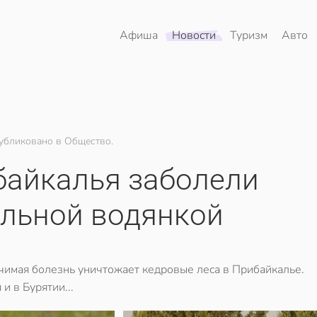
Афиша
Новости
Туризм
Авто
убликовано в Общество.
байкалья заболели
альной водянкой
чимая болезнь уничтожает кедровые леса в Прибайкалье.
и в Бурятии...