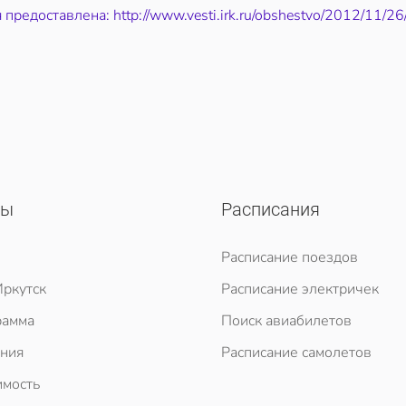
предоставлена: http://www.vesti.irk.ru/obshestvo/2012/11/2
сы
Расписания
Расписание поездов
ркутск
Расписание электричек
рамма
Поиск авиабилетов
ния
Расписание самолетов
мость