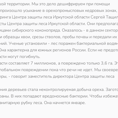
ой территории. Мы это дело дешифрируем при помощи
о произошло усыхание в орехопромысловых кедровых зонах, 
ринга Центра защиты леса Иркутской области Сергей Тащил
сты Центра защиты леса Иркутской области. Они предполага
цами сибирского коконопряда. Оказалось - в данном сектор
и образцы хвои, срезы стволов, пробы почвы и передали их
ний. Ученые установили - лес поражен бактериальной водян
на характерна для южных регионов России. Если не предот
сти могут погибнуть.
ти составляет 7 миллионов, а повреждено только 3,6 га. Э
 глобальном повреждении пока что речи не идет. Мы своевр
ры, - говорит заместитель директора Центра защиты леса
ния деревьев стала неконтролируемая добыча ореха. Загот
 раны. В них попадают вредоносные бактерии. Чтобы избежа
нитарную рубку леса. Она начнется январе.