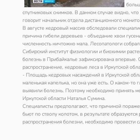
больш
спутниковых снимков. В данном случае видно, чт
говорит начальник отдела дистанционного монито
В августе кедровый массив обследовали специали
причина гибели деревьев - объедание хвои гусени
численность ничтожно мала. Лесопатологи собрал
Сибирский институт физиологии и биохимии расте
болезнь в Прибайкалье зафиксирована впервые. О
распространение, кедровые леса в Иркутской обла
- Площадь кедровых насаждений в Иркутской облас
маленькая капелька, но она уже есть. О каком-то
выявили болезнь. Поэтому необходимо принять ме
Иркутской области Наталья Сумина.
Специалисты предполагают, что причиной пораже
бьют по стволу колотом, в результате образуются
распространения болезни, необходимо провести са