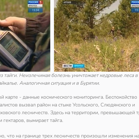
з тайги. Неизлечимая болезнь уничтожает кедровые леса в
йкалье. Аналогичная ситуация и в Бурятии.
ой карте - данные космического мониторинга. Беспокойство
алистов вызвал район на стыке Усольского, Слюдянского и
овского лесничеств. Здесь на территории, превышающей т
и гектаров, вымирает тайга.
но, что на границе трех лесничеств произошли изменения н