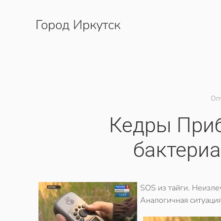
Город Иркутск
Перейти к содержимому
Оп
Кедры При
бактери
SOS из тайги. Неизле
Аналогичная ситуация 