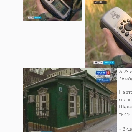
SOS и
Приба
На эт
специ
Шелех
тысяч
- Вид