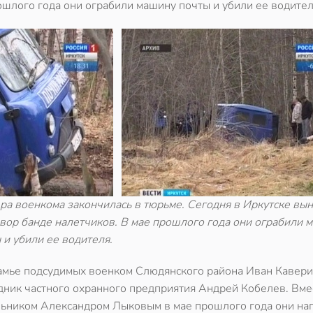
ошлого года они ограбили машину почты и убили ее водителя
ра военкома закончилась в тюрьме. Сегодня в Иркутске вы
вор банде налетчиков. В мае прошлого года они ограбили 
 и убили ее водителя.
амье подсудимых военком Слюдянского района Иван Кавери
дник частного охранного предприятия Андрей Кобелев. Вме
ьником Александром Лыковым в мае прошлого года они нап