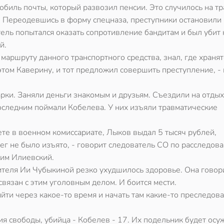
обиль почты, который развозил пенсии. Это случилось на тр
 Переодевшись в форму спецназа, преступники остановили
ель попытался оказать сопротивление бандитам и был убит 
й.
маршруту данного транспортного средства, знал, где хранят
 этом Каверину, и тот предложил совершить преступление, -
рки. Заняли деньги знакомым и друзьям. Съездили на отдых
оследним поймали Кобелева. У них изъяли травматические
нете в военном комиссариате, Лыков выдал 5 тысяч рублей,
ег не было изъято, - говорит следователь СО по расследов
сим Илиевский.
теля Ии Чубыкиной резко ухудшилось здоровье. Она говори
связан с этим уголовным делом. И боится мести.
ти через какое-то время и начать там какие-то преследова
я свободы, убийца - Кобелев - 17. Их подельник будет осу