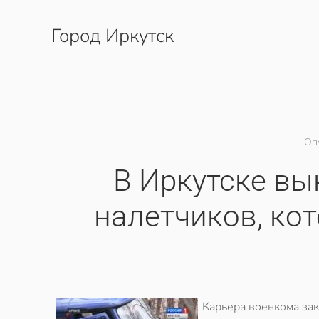
Город Иркутск
Перейти к содержимому
Оп
В Иркутске вы
налетчиков, ко
Карьера военкома зак