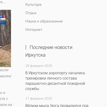
...
Культура
Отдых
Наука и образование
Интернет
Последние новости
Иркутска
19 февраля 2025
несли
В Иркутском аэропорту начались
машину
тренировки личного состава
парашютно-десантной пожарной
службы
н и
сте с
17 февраля 2025
али на
Вблизи мыса Уюга провалился под