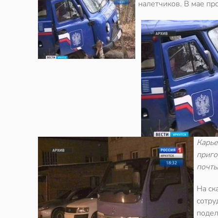
налетчиков. В мае пр
Карье
приго
почты
На ск
сотру
подел