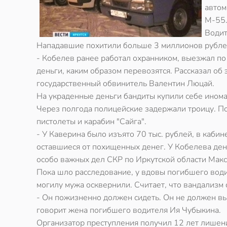
автом
М-55.
Водит
Нападавшие похитили больше 3 миллионов рубле
- Кобелев ранее работал охранником, выезжал по 
деньги, каким образом перевозятся. Рассказал об
государственный обвинитель Валентин Люцай.
На украденные деньги бандиты купили себе инома
Через полгода полицейские задержали троицу. П
пистолеты и карабин "Сайга".
- У Каверина было изъято 70 тыс. рублей, в каби
оставшиеся от похищенных денег. У Кобелева ден
особо важных дел СКР по Иркутской области Мак
Пока шло расследование, у вдовы погибшего води
могилу мужа осквернили. Считает, что вандализм 
- Он пожизненно должен сидеть. Он не должен вый
говорит жена погибшего водителя Ия Чубыкина.
Организатор преступления получил 12 лет лишени