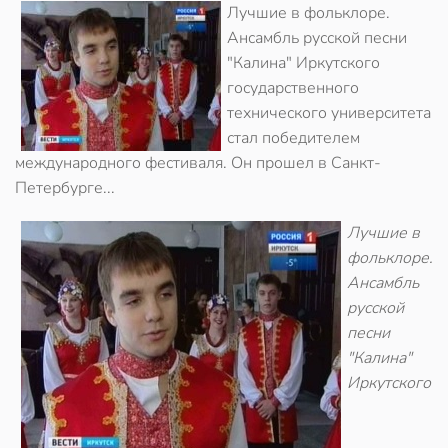
Лучшие в фольклоре.
Ансамбль русской песни
"Калина" Иркутского
государственного
технического университета
стал победителем
международного фестиваля. Он прошел в Санкт-
Петербурге...
Лучшие в
фольклоре.
Ансамбль
русской
песни
"Калина"
Иркутского