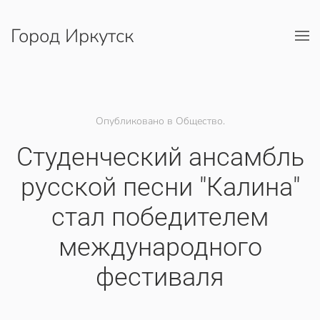
Город Иркутск
Перейти к содержимому
Опубликовано в Общество.
Студенческий ансамбль
русской песни "Калина"
стал победителем
международного
фестиваля