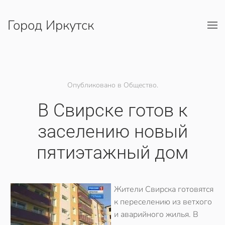
Город Иркутск
Перейти к содержимому
Опубликовано в Общество.
В Свирске готов к
заселению новый
пятиэтажный дом
Жители Свирска готовятся
к переселению из ветхого
и аварийного жилья. В