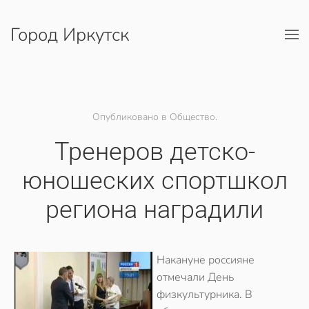
Город Иркутск
Перейти к содержимому
Опубликовано в Общество.
Тренеров детско-
юношеских спортшкол
региона наградили
Накануне россияне
отмечали День
физкультурника. В