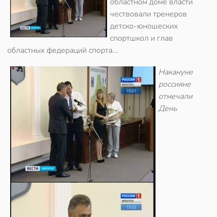
областном доме власти
чествовали тренеров
детско-юношеских
спортшкол и глав
областных федераций спорта...
Накануне
россияне
отмечали
День