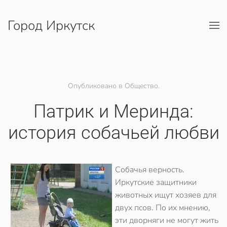
Город Иркутск
Перейти к содержимому
Опубликовано в Общество.
Патрик и Меринда:
история собачьей любви
Собачья верность.
Иркутские защитники
животных ищут хозяев для
двух псов. По их мнению,
эти дворняги не могут жить