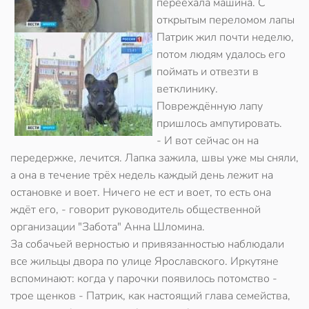
переехала машина. С
открытым переломом лапы
Патрик жил почти неделю,
потом людям удалось его
поймать и отвезти в
ветклинику.
Повреждённую лапу
пришлось ампутировать.
- И вот сейчас он на
передержке, лечится. Лапка зажила, швы уже мы сняли,
а она в течение трёх недель каждый день лежит на
остановке и воет. Ничего не ест и воет, то есть она
ждёт его, - говорит руководитель общественной
организации "Забота" Анна Шломина.
За собачьей верностью и привязанностью наблюдали
все жильцы двора по улице Ярославского. Иркутяне
вспоминают: когда у парочки появилось потомство -
трое щенков - Патрик, как настоящий глава семейства,