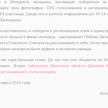
са в Интернете женщины, желающие побороться за 
вали свои фотографии. СМС-голосованием в региональ
63 участницы. Среди них и учитель информатики шк. № 14 г
Загвоздина.
осчастливилось, я победила в региональном этапе и единст
асти прошла в финал конкурса, - рассказывает Любовь Загв
ста Спасителя. Сначала мы рассказывали о себе, потом пр
следним конкурсом было дефиле в вечерних нарядах.
 как одна большая семья. До сих пор они общаются по Ин
сники». Вчера
губернатор Иркутской области Дмитрий 
регионального этапа конкурса
.
марта 2010 года.
Ист