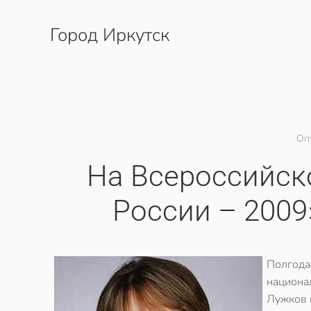
Город Иркутск
Перейти к содержимому
Оп
На Всероссийск
России – 2009
Полгод
национа
Лужков 