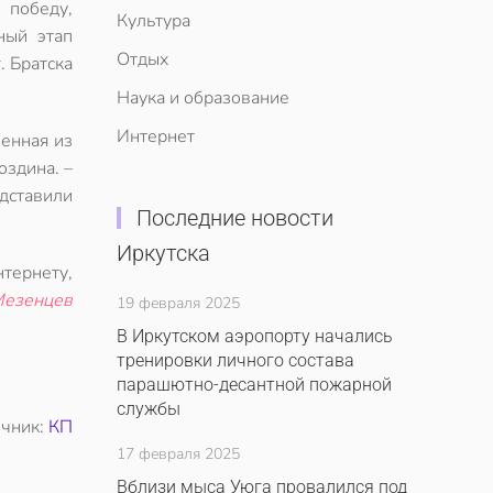
победу,
Культура
ный этап
Отдых
. Братска
Наука и образование
Интернет
венная из
оздина. –
едставили
Последние новости
Иркутска
тернету,
Мезенцев
19 февраля 2025
В Иркутском аэропорту начались
тренировки личного состава
парашютно-десантной пожарной
службы
очник:
КП
17 февраля 2025
Вблизи мыса Уюга провалился под