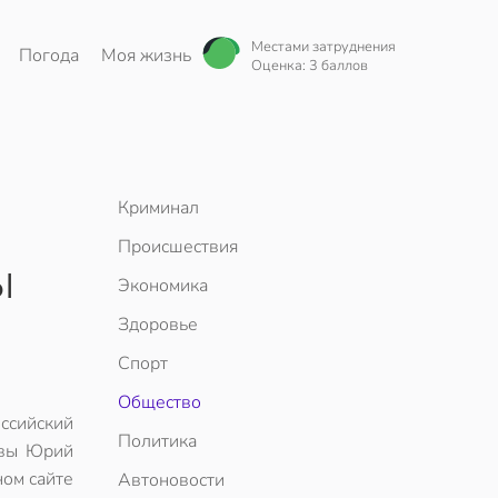
Местами затруднения
Погода
Моя жизнь
Оценка: 3 баллов
Криминал
Происшествия
ы
Экономика
Здоровье
Спорт
Общество
сийский
Политика
квы Юрий
ном сайте
Автоновости