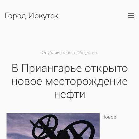
Город Иркутск
Перейти к содержимому
Опубликовано в Общество.
В Приангарье открыто
новое месторождение
нефти
Новое