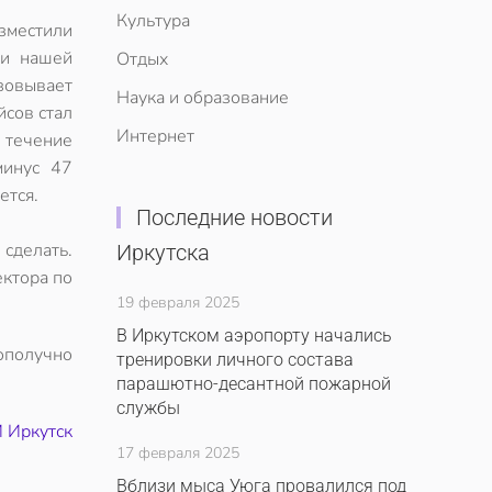
Культура
зместили
ли нашей
Отдых
овывает
Наука и образование
сов стал
Интернет
 течение
минус 47
ется.
Последние новости
 сделать.
Иркутска
ектора по
19 февраля 2025
В Иркутском аэропорту начались
ополучно
тренировки личного состава
парашютно-десантной пожарной
службы
 Иркутск
17 февраля 2025
Вблизи мыса Уюга провалился под