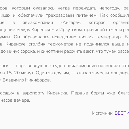
ров, которым оказалось негде переждать непогоду, ра
ницах и обеспечили трехразовым питанием. Как сообщи
мме в авиакомпании «Ангара», которая организ
бщение между Киренском и Иркутском, причиной отмены рей
туман. Он образовался вследствие низких температур. В
в Киренске столбик термометра не поднимался выше 
о минус сорока, и синоптики рассчитывают, что туман рассе
енск — парк воздушных судов авиакомпании позволяет это
о в 15–20 минут. Один за другим, — сказал заместитель дир
а» Владимир Никифоров.
посадку в аэропорту Киренска. Первые борты уже благ
 часов вечера.
Источник:
ВЕСТИ