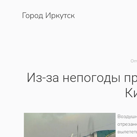
Город Иркутск
Перейти к содержимому
Оп
Из-за непогоды п
К
Воздуш
отрезан
вылететь