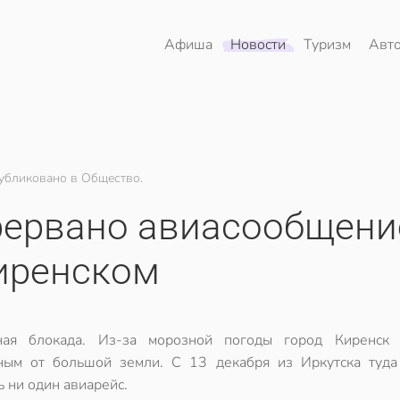
Афиша
Новости
Туризм
Авт
убликовано в Общество.
рервано авиасообщени
иренском
ная блокада. Из-за морозной погоды город Киренск 
ным от большой земли. С 13 декабря из Иркутска туда
 ни один авиарейс.