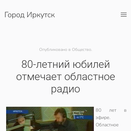
Город Иркутск
Перейти к содержимому
Опубликовано в Общество.
80-летний юбилей
отмечает областное
радио
80 лет в
эфире.
Областное