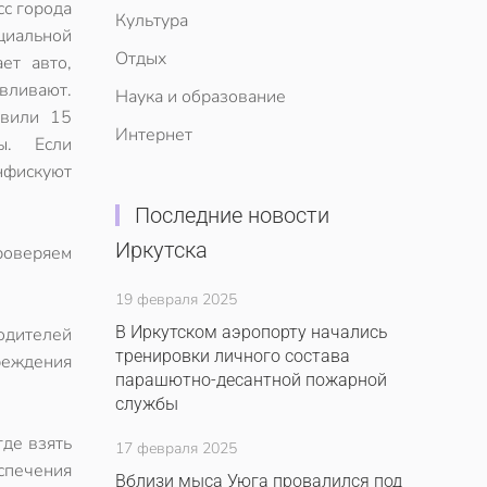
с города
Культура
циальной
Отдых
ет авто,
вливают.
Наука и образование
явили 15
Интернет
ы. Если
нфискуют
Последние новости
Иркутска
проверяем
19 февраля 2025
В Иркутском аэропорту начались
одителей
тренировки личного состава
преждения
парашютно-десантной пожарной
службы
где взять
17 февраля 2025
спечения
Вблизи мыса Уюга провалился под