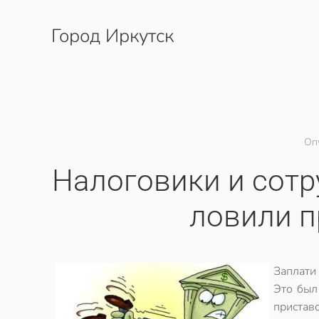
Город Иркутск
Перейти к содержимому
Оп
Налоговики и сот
ловили п
Заплати
Это был
приставо