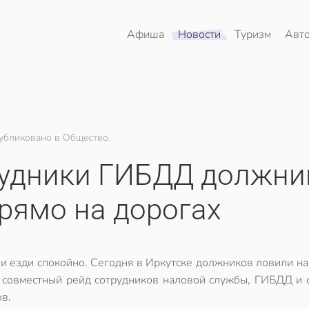
Афиша
Новости
Туризм
Авт
убликовано в Общество.
рудники ГИБДД должни
рямо на дорогах
 и езди спокойно. Сегодня в Иркутске должников ловили на
 совместный рейд сотрудников наловой службы, ГИБДД и 
в.