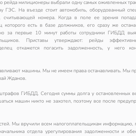
го рейда милиционеры выбрали одну самых оживленных трас
ну ГЭС. На въезде стоит автомобиль, оборудованный спе
, считывающей номера. Когда в поле ее зрения попада
ц которого есть в базе должников, его сразу же остана
ьно за первые 10 минут работы сотрудники ГИБДД вы
ельщиков. Приставы утверждают: рейды эффективн
делец откажется погасить задолженность, у него ко
навливают машины. Мы не имеем права останавливать. Мы 
лай Жданов.
 штрафов ГИБДД. Сегодня суммы долга у остановленных в
шаться машин никто не захотел, поэтому все после преду
остей. Мы вручили всем налогоплательщикам информацию, 
 начальника отдела урегулирования задолженности и обе