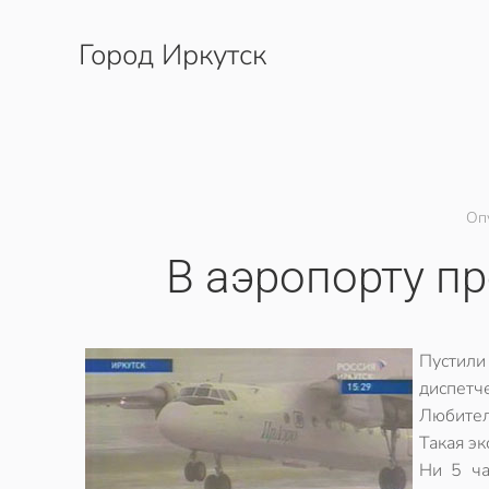
Город Иркутск
Перейти к содержимому
Оп
В аэропорту п
Пустил
диспетч
Любител
Такая эк
Ни 5 ча