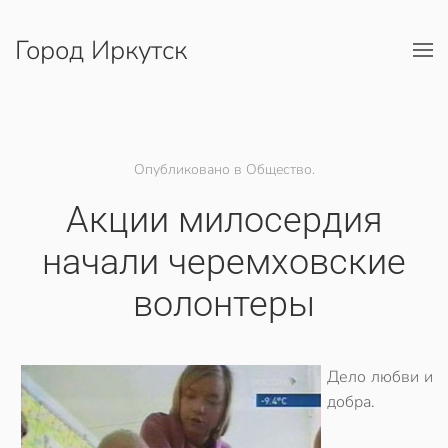
Город Иркутск
Перейти к содержимому
Опубликовано в Общество.
Акции милосердия
начали черемховские
волонтеры
Дело любви и
добра.