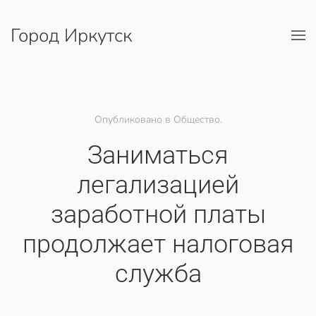
Город Иркутск
Перейти к содержимому
Опубликовано в Общество.
Заниматься
легализацией
заработной платы
продолжает налоговая
служба