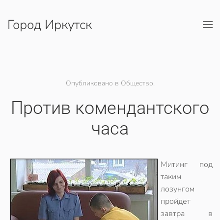
Город Иркутск
Перейти к содержимому
Опубликовано в Общество.
Против комендантского
часа
Митинг под
таким
лозунгом
пройдет
завтра в