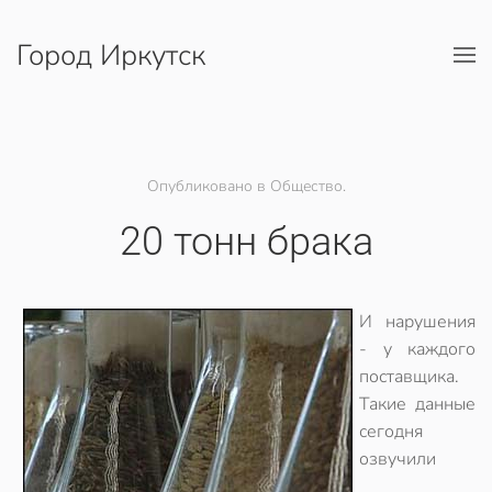
Город Иркутск
Перейти к содержимому
Опубликовано в Общество.
20 тонн брака
И нарушения
- у каждого
поставщика.
Такие данные
сегодня
озвучили