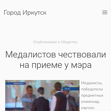
Город Иркутск
Перейти к содержимому
Опубликовано в Общество.
Медалистов чествовали
на приеме у мэра
Медалисты,
победители
предметных
олимпиад,
научно-