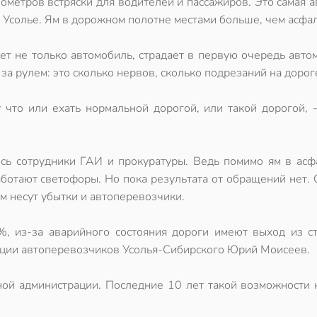
лометров встряски для водителей и пассажиров. Это самая 
 Усолье. Ям в дорожном полотне местами больше, чем асфал
ает не только автомобиль, страдает в первую очередь авто
за рулем: это сколько нервов, сколько подрезаний на дорог
 что или ехать нормальной дорогой, или такой дорогой, 
ь сотрудники ГАИ и прокуратуры. Ведь помимо ям в асфа
работают светофоры. Но пока результата от обращений нет.
том несут убытки и автоперевозчики.
%, из-за аварийного состояния дороги имеют выход из ст
иации автоперевозчиков Усолья-Сибирского Юрий Моисеев.
тной администрации. Последние 10 лет такой возможности 