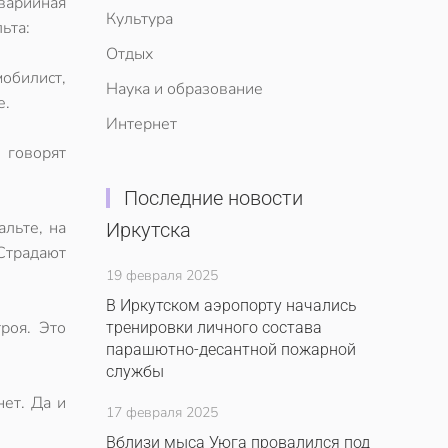
аварийная
Культура
ьта:
Отдых
мобилист,
Наука и образование
е.
Интернет
- говорят
Последние новости
льте, на
Иркутска
 Страдают
19 февраля 2025
В Иркутском аэропорту начались
роя. Это
тренировки личного состава
парашютно-десантной пожарной
службы
нет. Да и
17 февраля 2025
Вблизи мыса Уюга провалился под