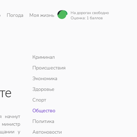
На дорогах свободно
о
Погода
Моя жизнь
Оценка: 1 баллов
Криминал
Происшествия
й
Экономика
те
Здоровье
Спорт
Общество
я начнут
Политика
министр
ещании у
Автоновости