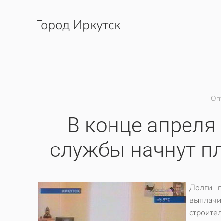
Город Иркутск
Перейти к содержимому
Оп
В конце апрел
службы начнут пл
Долги 
выплач
строите