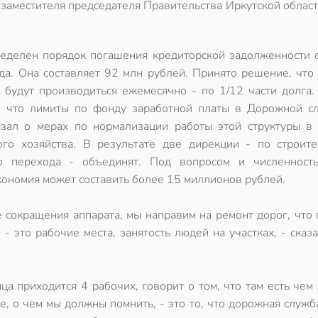
 заместителя председателя Правительства Иркутской облас
еделен порядок погашения кредиторской задолженности с
да. Она составляет 92 млн рублей. Принято решение, что 
 будут производиться ежемесячно - по 1/12 части долга.
, что лимиты по фонду заработной платы в Дорожной с
азал о мерах по нормализации работы этой структуры в 
го хозяйства. В результате две дирекции - по строите
го перехода - объединят. Под вопросом и численност
экономия может составить более 15 миллионов рублей.
е сокращения аппарата, мы направим на ремонт дорог, что
 это рабочие места, занятость людей на участках, - сказ
ца приходится 4 рабочих, говорит о том, что там есть чем 
, о чем мы должны помнить, - это то, что дорожная служ