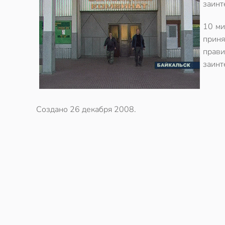
заинт
10 ми
приня
прав
заинт
Создано
26 декабря 2008
.