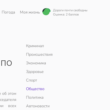
Дороги почти свободны
Погода
Моя жизнь
Оценка: 2 баллов
Криминал
Происшествия
 по
Экономика
Здоровье
Спорт
Общество
 об этом
Политика
дседателя
ми всех
Автоновости