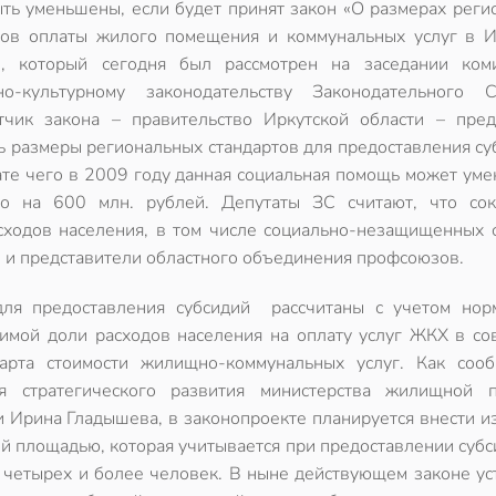
ыть уменьшены, если будет принят закон «О размерах реги
тов оплаты жилого помещения и коммунальных услуг в И
», который сегодня был рассмотрен на заседании ком
но-культурному законодательству Законодательного С
тчик закона – правительство Иркутской области – пред
ь размеры региональных стандартов для предоставления су
ате чего в 2009 году данная социальная помощь может уме
о на 600 млн. рублей. Депутаты ЗС считают, что со
сходов населения, в том числе социально-незащищенных с
и и представители областного объединения профсоюзов.
для предоставления субсидий рассчитаны с учетом нор
имой доли расходов населения на оплату услуг ЖКХ в со
дарта стоимости жилищно-коммунальных услуг. Как соо
я стратегического развития министерства жилищной п
ти Ирина Гладышева, в законопроекте планируется внести 
ой площадью, которая учитывается при предоставлении субс
т четырех и более человек. В ныне действующем законе у