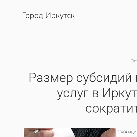
Город Иркутск
Перейти к содержимому
Оп
Размер субсидий
услуг в Ирку
сократит
Субсиди