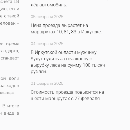
асчета 18
лёд автомобиль.
дию, если
е с такой
05 февраля 2025
человек –
Цена проезда вырастет на
маршрутах 10, 81, 83 в Иркутске.
ее время
04 февраля 2025
андарта,
В Иркутской области мужчину
 стандарт
будут судить за незаконную
вырубку леса на сумму 100 тысяч
рублей.
мой доли
01 февраля 2025
расходов
Стоимость проезда повысится на
раждан.
шести маршрутах с 27 февраля
 В итоге
м виде в