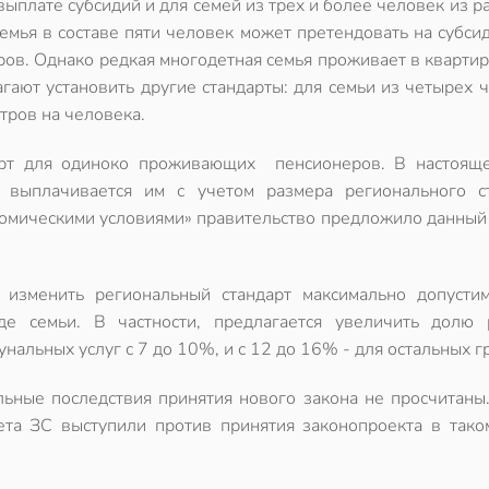
ыплате субсидий и для семей из трех и более человек из р
семья в составе пяти человек может претендовать на субси
ров. Однако редкая многодетная семья проживает в квартир
ают установить другие стандарты: для семьи из четырех 
етров на человека.
арт для одиноко проживающих пенсионеров. В настоящ
выплачивается им с учетом размера регионального ст
кономическими условиями» правительство предложило данный
 изменить региональный стандарт максимально допусти
е семьи. В частности, предлагается увеличить долю 
альных услуг с 7 до 10%, и с 12 до 16% - для остальных г
ьные последствия принятия нового закона не просчитаны.
ета ЗС выступили против принятия законопроекта в тако