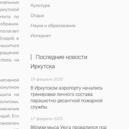
ональных
Культура
ркутской
Отдых
итета по
обрания.
Наука и образование
полагает
Интернет
бсидий, в
ньшиться
кращение
Последние новости
лоев, на
Иркутска
19 февраля 2025
мативной
вокупном
В Иркутском аэропорту начались
бщила на
тренировки личного состава
парашютно-десантной пожарной
олитики,
службы
изменения
идий. Его
17 февраля 2025
становлен
Вблизи мыса Уюга провалился под