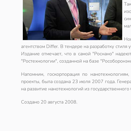
Та
из
си
ма
Но
агентством Differ. В тендере на разработку стиля 
Издание отмечает, что в самой "Роснано" надеют
"Ростехнологии", созданной на базе "Рособоронэк
Напомним, госкорпорация по нанотехнологиям,
проекты, была создана 23 июля 2007 года. Гене
на развитие нанотехнологий из государственног
Создано
20 августа 2008
.