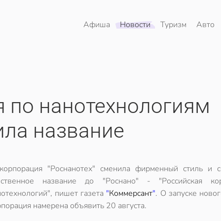
Афиша
Новости
Туризм
Авто
я по нанотехнологиям
ила название
скорпорация "Роснанотех" сменила фирменный стиль и с
бственное название до "Роснано" - "Российская ко
нотехнологий", пишет газета
"
Коммерсант
"
. О запуске ново
рпорация намерена объявить 20 августа.