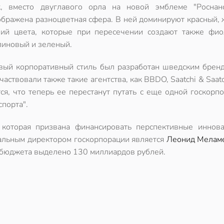
к, вместо двуглавого орла на новой эмблеме "Роснан
ображена разноцветная сфера. В ней доминируют красный, 
ний цвета, которые при пересечении создают также фио
линовый и зеленый.
вый корпоративный стиль был разработан шведским брен
участвовали также такие агентства, как BBDO, Saatchi & Saat
ся, что теперь ее перестанут путать с еще одной госкорп
спорта".
 которая призвана финансировать перспективные иннов
ральным директором госкорпорации является
Леонид Мелам
о бюджета выделено 130 миллиардов рублей.