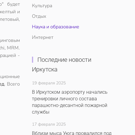
о" будет
Культура
желтый и
Отдых
летовый,
Наука и образование
Интернет
динговым
chi, MRM.
орацией -
Последние новости
Иркутска
ационные
19 февраля 2025
ед
. Всего
В Иркутском аэропорту начались
тренировки личного состава
парашютно-десантной пожарной
службы
17 февраля 2025
Вблизи мыса Уюга провалился под