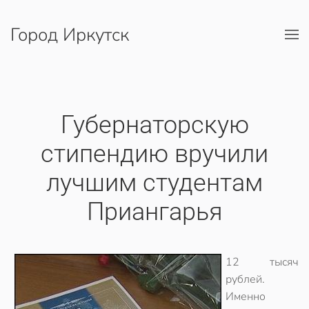
Город Иркутск
Перейти к содержимому
Губернаторскую
стипендию вручили
лучшим студентам
Приангарья
12 тысяч
рублей.
Именно