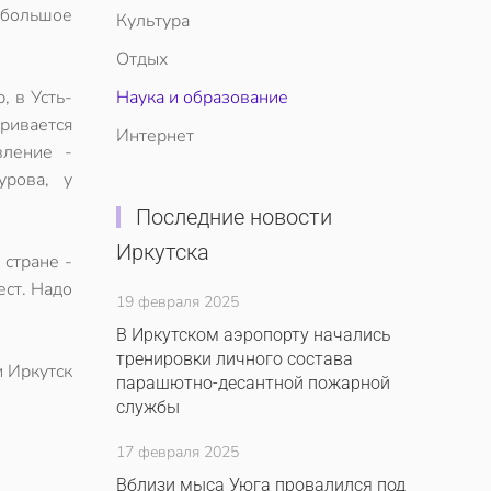
большое
Культура
Отдых
, в Усть-
Наука и образование
ривается
Интернет
вление -
урова, у
Последние новости
Иркутска
 стране -
ест. Надо
19 февраля 2025
В Иркутском аэропорту начались
тренировки личного состава
и Иркутск
парашютно-десантной пожарной
службы
17 февраля 2025
Вблизи мыса Уюга провалился под