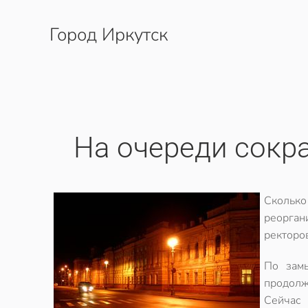
Город Иркутск
Перейти к содержимому
На очереди сокр
Сколько
реорган
ректоро
По замы
продолж
Сейчас