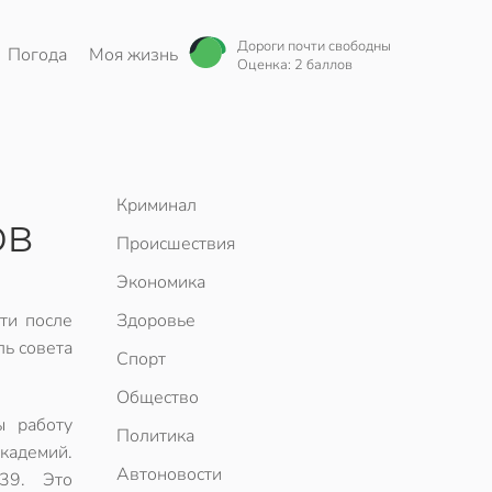
Дороги почти свободны
Погода
Моя жизнь
Оценка: 2 баллов
Криминал
ов
Происшествия
Экономика
ти после
Здоровье
ль совета
Спорт
Общество
ы работу
Политика
академий.
Автоновости
39. Это