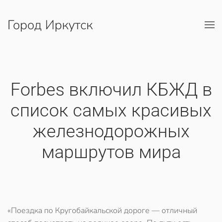
Город Иркутск
Перейти к содержимому
​Forbes включил КБЖД в
список самых красивых
железнодорожных
маршрутов мира
«Поездка по Кругобайкальской дороге — отличный